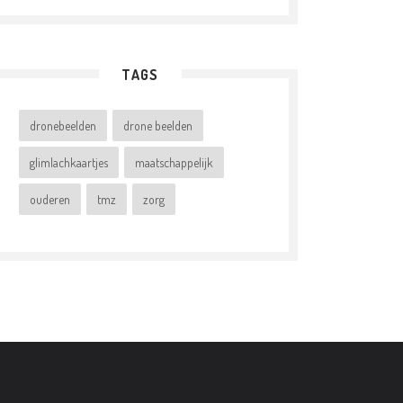
TAGS
dronebeelden
drone beelden
glimlachkaartjes
maatschappelijk
ouderen
tmz
zorg