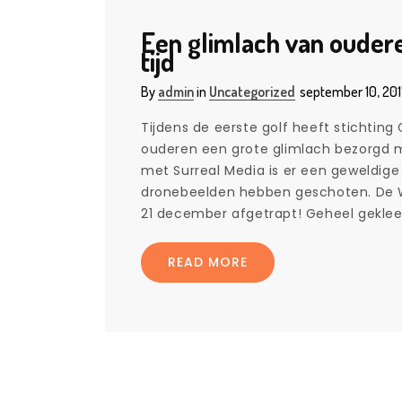
Een glimlach van oudere
tijd
By
admin
in
Uncategorized
september 10, 20
Tijdens de eerste golf heeft stichti
ouderen een grote glimlach bezorgd m
met Surreal Media is er een geweldig
dronebeelden hebben geschoten. De Wi
21 december afgetrapt! Geheel gekle
READ MORE