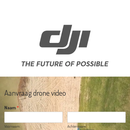
BTW nr: NL002265290B20
NL06 KNAB 0412 1129 30
Aanvraag drone video
Naam
*
Voornaam
Achternaam