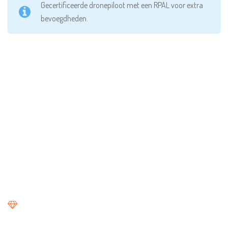
Gecertificeerde dronepiloot met een RPAL voor extra
bevoegdheden.
SPECIALISATIES