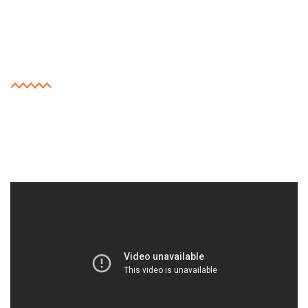
Luchtfotografie 360
graden
De bezoeker neemt een digitale rondleiding en bepaalt
zelf in welke richting hij of zij kijkt. Ideaal voor
bijvoorbeeld scholen, bedrijven en steden.