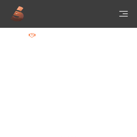
ONTWAKEN VAN JOUW VISIE?
Dronebeelden,
videomontage,
luchtfotografie &
virtuele tours