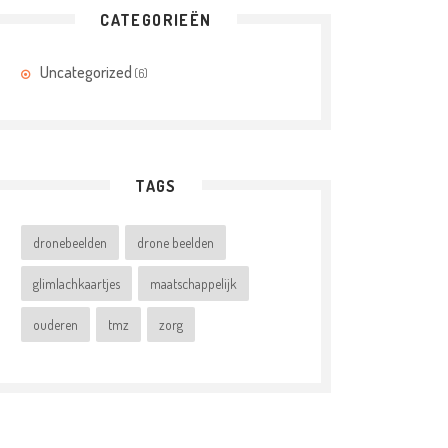
CATEGORIEËN
Uncategorized
(6)
TAGS
dronebeelden
drone beelden
glimlachkaartjes
maatschappelijk
ouderen
tmz
zorg